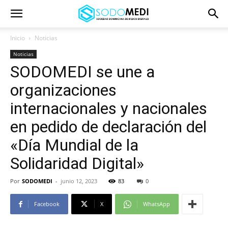
Inicio
Noticias
Noticias
SODOMEDI se une a
organizaciones
internacionales y nacionales
en pedido de declaración del
«Día Mundial de la
Solidaridad Digital»
Por
SODOMEDI
-
junio 12, 2023
83
0
Facebook
X
WhatsApp