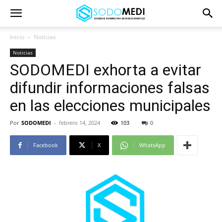
Inicio
Noticias
Noticias
SODOMEDI exhorta a evitar
difundir informaciones falsas
en las elecciones municipales
Por
SODOMEDI
-
febrero 14, 2024
103
0
Facebook
X
WhatsApp