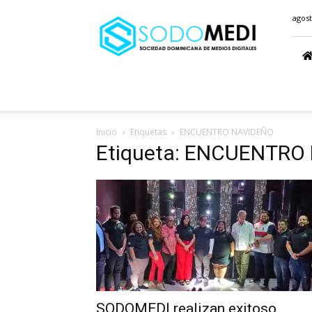
Sodomedi.com
agost
Inicio
Etiquetas
ENCUENTRO NAVIDEÑO
Etiqueta: ENCUENTRO
SODOMEDI realizan exitoso