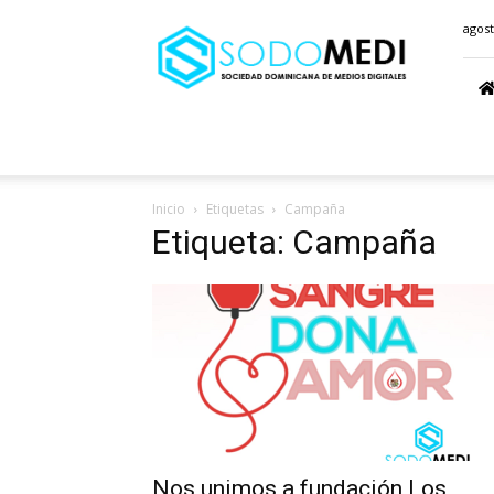
Sodomedi.com
agost
Inicio
Etiquetas
Campaña
Etiqueta: Campaña
Nos unimos a fundación Los